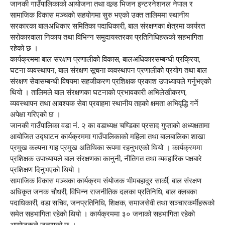
जानकी गाउँपालिकाको आयोजना तथा वल्र्ड भिजन इन्टरनेशनल नेपाल र
सामाजिक विकास मञ्चको सहयोगमा सुरु भएको उक्त तालिममा स्थानीय
सरकारका बालअधिकार समितिका पदाधिकारी, बाल संरक्षणका क्षेत्रमा कार्यरत
सरोकारवाला निकाय तथा विभिन्न समुदायस्तरका प्रतिनिधिहरूको सहभागिता
रहेको छ ।
कार्यक्रममा बाल संरक्षण प्रणालीको विकास, बालअधिकारसम्बन्धी प्रक्रिया,
घटना व्यवस्थापन, बाल संरक्षण सूचना व्यवस्थापन प्रणालीको प्रयोग तथा बाल
संरक्षण सेवासम्बन्धी विषयमा सहजीकरण प्रशिक्षक प्रकाश उपाध्यायले गर्नुभएको
थियो । तालिमले बाल संरक्षणका घटनाको प्रभावकारी अभिलेखीकरण,
व्यवस्थापन तथा आवश्यक सेवा प्रवाहमा स्थानीय तहको क्षमता अभिवृद्धि गर्ने
अपेक्षा गरिएको छ ।
जानकी गाउँपालिका वडा नं. २ का वडाध्यक्ष चण्डिका प्रसाद गुप्ताको अध्यक्षतामा
आयोजित उद्घाटन कार्यक्रममा गाउँपालिकाको महिला तथा बालबालिका शाखा
प्रमुख कल्पना गाह प्रमुख अतिथिका रूपमा रहनुभएको थियो । कार्यक्रममा
प्रशिक्षक उपाध्यायले बाल संरक्षणका कानुनी, नीतिगत तथा व्यवहारिक पक्षबारे
प्रशिक्षण दिनुभएको थियो ।
सामाजिक विकास मञ्चका कार्यक्रम संयोजक भीमबहादुर सार्की, बाल संरक्षण
अधिकृत जनक चौधरी, विभिन्न राजनीतिक दलका प्रतिनिधि, बाल क्लबका
पदाधिकारी, वडा सचिव, जनप्रतिनिधि, शिक्षक, समाजसेवी तथा सञ्चारकर्मीहरूको
समेत सहभागिता रहेको थियो । कार्यक्रममा ३० जनाको सहभागिता रहेको
आयोजकले जनाएको छ ।