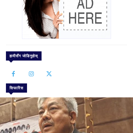
हामीसँग जोडिनुहोस्
सिफारिस