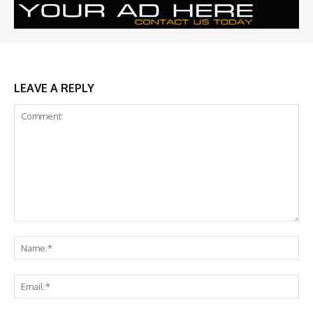
LEAVE A REPLY
Comment:
Na
Ema