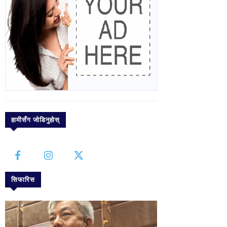
हामीसँग जोडिनुहोस्
सिफारिस