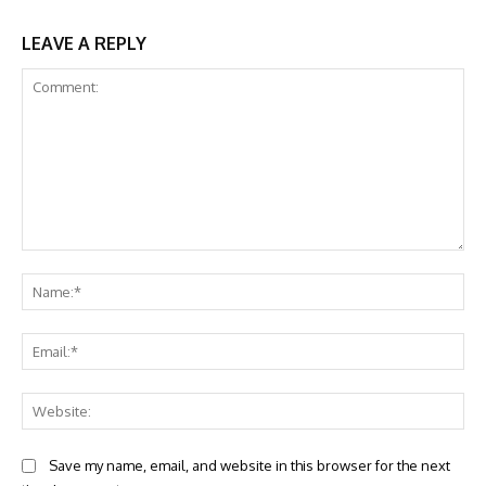
LEAVE A REPLY
Comment:
Na
Ema
Web
Save my name, email, and website in this browser for the next