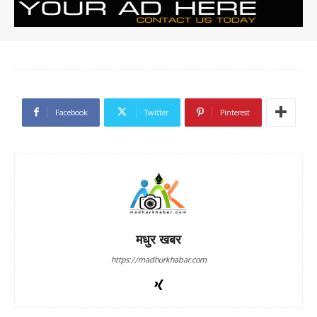
Facebook
Twitter
Pinterest
मधुर खबर
https://madhurkhabar.com