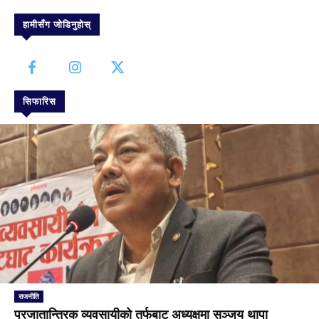
हामीसँग जोडिनुहोस्
सिफारिस
राजनीति
प्रजातान्त्रिक व्यवसायीको तर्फबाट अध्यक्षमा सञ्जय थापा