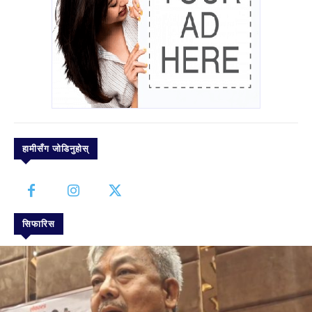
हामीसँग जोडिनुहोस्
सिफारिस