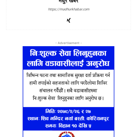
मधुर खबर
https://madhurkhabar.com
- Advertisement -