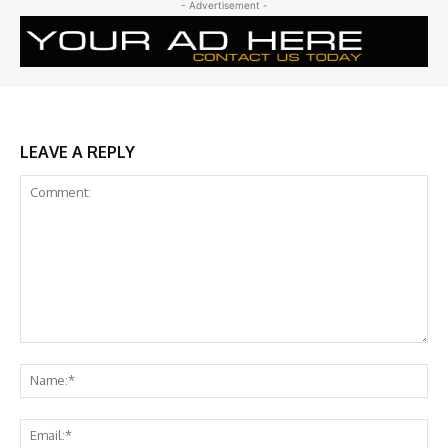
- Advertisement -
LEAVE A REPLY
Comment:
Na
Ema