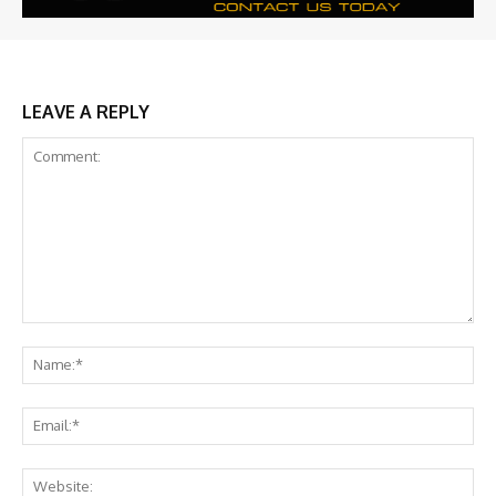
LEAVE A REPLY
Comment:
Na
Ema
Web