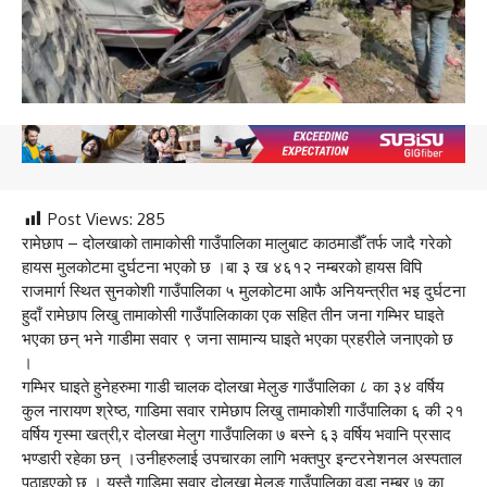
Post Views:
285
रामेछाप – दोलखाको तामाकोसी गाउँपालिका मालुबाट काठमाडौँ तर्फ जादै गरेको
हायस मुलकोटमा दुर्घटना भएको छ ।बा ३ ख ४६१२ नम्बरको हायस विपि
राजमार्ग स्थित सुनकोशी गाउँपालिका ५ मुलकोटमा आफै अनियन्त्रीत भइ दुर्घटना
हुदाँ रामेछाप लिखु तामाकोसी गाउँपालिकाका एक सहित तीन जना गम्भिर घाइते
भएका छन् भने गाडीमा सवार ९ जना सामान्य घाइते भएका प्रहरीले जनाएको छ
।
गम्भिर घाइते हुनेहरुमा गाडी चालक दोलखा मेलुङ गाउँपालिका ८ का ३४ वर्षिय
कुल नारायण श्रेष्ठ, गाडिमा सवार रामेछाप लिखु तामाकोशी गाउँपालिका ६ की २१
वर्षिय गृस्मा खत्री,र दोलखा मेलुग गाउँपालिका ७ बस्ने ६३ वर्षिय भवानि प्रसाद
भण्डारी रहेका छन् ।उनीहरुलाई उपचारका लागि भक्तपुर इन्टरनेशनल अस्पताल
पठाइएको छ । यस्तै गाडिमा सवार दोलखा मेलुङ गाउँपालिका वडा नम्बर ७ का