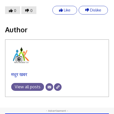
Like
Dislike
0
0
Author
मधुर खबर
View all posts
- Advertisement -