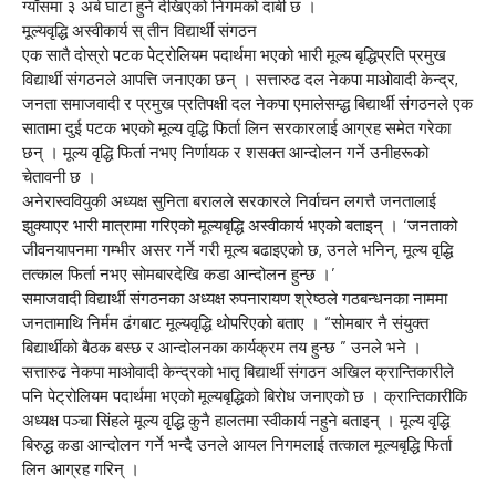
ग्याँसमा ३ अर्ब घाटा हुने देखिएको निगमको दाबी छ ।
मूल्यवृद्धि अस्वीकार्य स् तीन विद्यार्थी संगठन
एक सातै दोस्रो पटक पेट्रोलियम पदार्थमा भएको भारी मूल्य बृद्धिप्रति प्रमुख
विद्यार्थी संगठनले आपत्ति जनाएका छन् । सत्तारुढ दल नेकपा माओवादी केन्द्र,
जनता समाजवादी र प्रमुख प्रतिपक्षी दल नेकपा एमालेसम्द्ध बिद्यार्थी संगठनले एक
सातामा दुई पटक भएको मूल्य वृद्धि फिर्ता लिन सरकारलाई आग्रह समेत गरेका
छन् । मूल्य वृद्धि फिर्ता नभए निर्णायक र शसक्त आन्दोलन गर्ने उनीहरूको
चेतावनी छ ।
अनेरास्ववियुकी अध्यक्ष सुनिता बरालले सरकारले निर्वाचन लगत्तै जनतालाई
झुक्याएर भारी मात्रामा गरिएको मूल्यबृद्धि अस्वीकार्य भएको बताइन् । ‘जनताको
जीवनयापनमा गम्भीर असर गर्ने गरी मूल्य बढाइएको छ, उनले भनिन्, मूल्य वृद्धि
तत्काल फिर्ता नभए सोमबारदेखि कडा आन्दोलन हुन्छ ।’
समाजवादी विद्यार्थी संगठनका अध्यक्ष रुपनारायण श्रेष्ठले गठबन्धनका नाममा
जनतामाथि निर्मम ढंगबाट मूल्यवृद्धि थोपरिएको बताए । “सोमबार नै संयुक्त
बिद्यार्थीको बैठक बस्छ र आन्दोलनका कार्यक्रम तय हुन्छ ” उनले भने ।
सत्तारुढ नेकपा माओवादी केन्द्रको भातृ बिद्यार्थी संगठन अखिल क्रान्तिकारीले
पनि पेट्रोलियम पदार्थमा भएको मूल्यबृद्धिको बिरोध जनाएको छ । क्रान्तिकारीकि
अध्यक्ष पञ्चा सिंहले मूल्य वृद्धि कुनै हालतमा स्वीकार्य नहुने बताइन् । मूल्य वृद्धि
बिरुद्ध कडा आन्दोलन गर्ने भन्दै उनले आयल निगमलाई तत्काल मूल्यबृद्धि फिर्ता
लिन आग्रह गरिन् ।