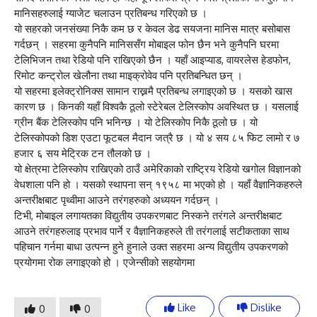
मानिसहरुलाई ग्याजेट चलाउन प्रतिबन्ध गरिएको छ ।
यो सहरको जनसंख्या निकै कम छ र केवल डेढ सयजना मानिस मात्र बसोबास
गर्दछन् । सहरमा कुनैपनि मानिससँग मोबाइल फोन छैन भने कुनैपनि घरमा
टेलिभिजन तथा रेडियो पनि राखिएको छैन । यहाँ आइप्याड, वायरलेस हेडफोन,
रिमोट कन्ट्रोल खेलौना तथा माइक्रोवेव पनि प्रतिबन्धित छन् ।
यो सहरमा इलेक्ट्रोनिक्स सामान राख्नमै प्रतिबन्ध लगाइएको छ । यसको खास
कारण छ । किनकी यहाँ विश्वकै ठूलो स्टेरेबल टेलिस्कोप अवस्थित छ । यसलाई
ग्रीन बैंक टेलिस्कोप पनि भनिन्छ । यो टेलिस्कोप निकै ठूलो छ । यो
टेलिस्कोपको डिश एउटा फूटबल मैदान जत्रै छ । यो ४ सय ८५ फिट लामो र ७
हजार ६ सय मेट्रिक टन तौलको छ ।
यो क्षेत्रमा टेलिस्कोप राखिएको ठाउँ अमेरिकाको राष्ट्रिय रेडियो खगोल विज्ञानको
वेधशाला पनि हो । यसको स्थापना सन् १९५८ मा भएको हो । यहाँ वैज्ञानिकहरुले
अन्तरीक्षबाट पृथ्वीमा आउने तरंगहरुको अध्ययन गर्दछन् ।
टिभी, मोबाइल लगायतका विद्युतीय उपकरणबाट निस्कने तरंगले अन्तरीक्षबाट
आउने तरंगहरुलाइ प्रभाव पार्ने र वैज्ञानिकहरुले ती तरंगलाई सटीकताका साथ
पहिचान गर्नमा बाधा उत्पन्न हुने हुनाले उक्त सहरमा अन्य विद्युतीय उपकरणको
प्रयोगमा रोक लगाइएको हो । एजेन्सीको सहयोगमा
Like
Dislike
0
0