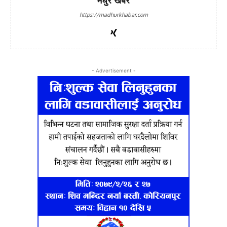
मधुर खबर
https://madhurkhabar.com
- Advertisement -