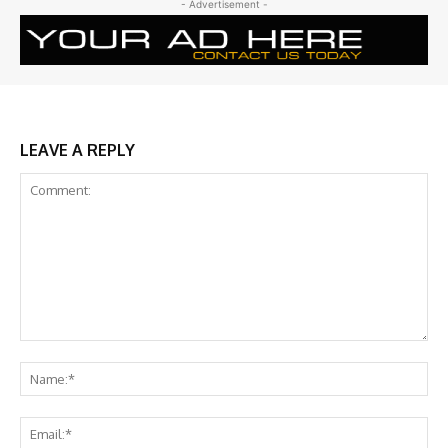
- Advertisement -
LEAVE A REPLY
Comment:
Na
Ema