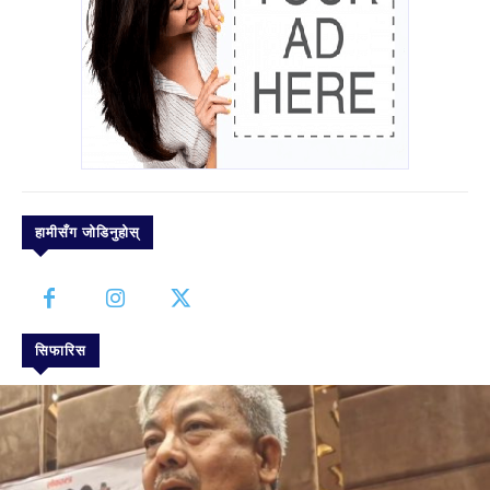
हामीसँग जोडिनुहोस्
सिफारिस