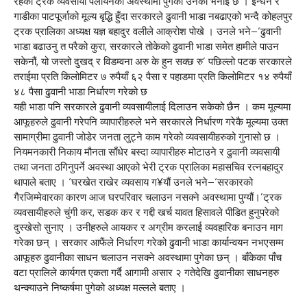
रहेको ट्रक व्यवसायी पलायनको अवस्थामा पुगेका उनको भनाई छ । इन्धन र
गाडीका पाटपूर्जाको मूल्य बृद्धि हुँदा सरकारले ढुवानी भाडा नबढाएको भन्दै कोहलपुर
ट्रक प्रालिका अध्यक्ष यज्ञ बहादुर वलीले आक्रोश पोखे । उनले भने–‘ढुवानी
भाडा बढाउनु त परैको कुरा, सरकारले तोकेको ढुवानी भाडा समेत हामीले पाउन
सकेनौं, यो जस्तो दुखद् र विडम्वना अरु के हुन सक्छ रु’ पछिल्लो पटक सरकारले
तराईमा प्रति किलोमिटर ७ रुपैयाँ ६२ पैसा र पहाडमा प्रति किलोमिटर १४ रुपैयाँ
४८ पैसा ढुवानी भाडा निर्धारण गरेको छ
यही भाडा पनि सरकारले ढुवानी व्यवसायीलाई दिलाउन सकेको छैन । कम मूल्यमा
आफूहरुले ढुवानी गरेपनि व्यापारीहरुले भने सरकारले निर्धारण गरेकै मूल्यमा उक्त
सामाग्रीमा ढुवानी जोडेर जनता लुट्ने काम गरेको व्यवसायीहरुको गुनासो छ ।
नियमनकारी निकाय मौनता साँधेर बस्दा व्यापारीहरु मोटाउने र ढुवानी व्यवसायी
तथा जनता ठगिनुपर्ने अवस्था आएको भेरी ट्रक प्रालिका महासचिव रत्नबहादुर
थापाले बताए । ‘घरखेत राखेर व्यवसाय ग¥यौं उनले भने–‘सरकारको
गैरजिम्मेवारका कारण आज घरपरिवार चलाउन नसक्ने अवस्थामा पुग्यौं।’ट्रक
व्यवसायीहरुले चुंगी कर, सडक कर र गद्दी खर्च यावत हिसावले पीडित हुनुपरेको
दुस्खेसो सुनाए । उनीहरुले आयकर र अग्रीम करलाई व्यवहारिक बनाउन माग
गरेका छन् । सरकार आफैंले निर्धारण गरेको ढुवानी भाडा कार्यान्वयन नभएसम्म
आफूहरु ढुवानीका साधन चलाउन नसक्ने अवस्थामा पुगेका छन् । बाँकेका पाँच
वटा प्रालिले कार्यगत एकता गर्दै आगामी असार २ गतेदेखि ढुवानीका साधनहरु
थन्क्याउने निष्कर्षमा पुगेको अध्यक्ष मल्लले बताए ।