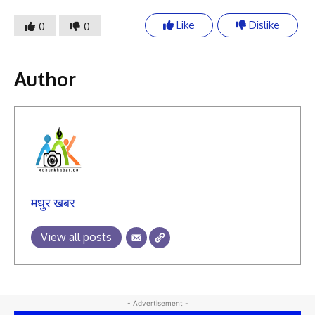
Like
Dislike
0
0
Author
मधुर खबर
View all posts
- Advertisement -