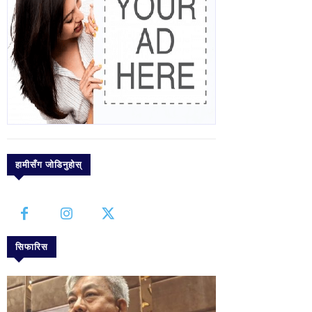
हामीसँग जोडिनुहोस्
सिफारिस