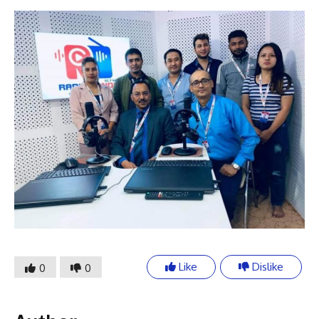
Like
Dislike
0
0