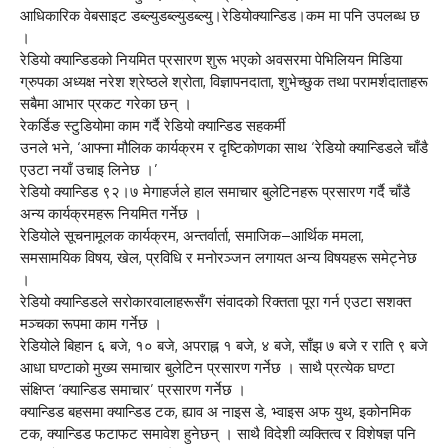
आधिकारिक वेबसाइट डब्ल्युडब्ल्युडब्ल्यु।रेडियोक्यान्डिड।कम मा पनि उपलब्ध छ
।
रेडियो क्यान्डिडको नियमित प्रसारण शुरू भएको अवसरमा पेभिलियन मिडिया
ग्रुपका अध्यक्ष नरेश श्रेष्ठले श्रोता, विज्ञापनदाता, शुभेच्छुक तथा परामर्शदाताहरू
सबैमा आभार प्रकट गरेका छन् ।
रेकर्डिङ स्टुडियोमा काम गर्दै रेडियो क्यान्डिड सहकर्मी
उनले भने, ‘आफ्ना मौलिक कार्यक्रम र दृष्टिकोणका साथ ‘रेडियो क्यान्डिडले चाँडै
एउटा नयाँ उचाइ लिनेछ ।’
रेडियो क्यान्डिड ९२।७ मेगाहर्जले हाल समाचार बुलेटिनहरू प्रसारण गर्दै चाँडै
अन्य कार्यक्रमहरू नियमित गर्नेछ ।
रेडियोले सूचनामूलक कार्यक्रम, अन्तर्वार्ता, समाजिक–आर्थिक ममला,
समसामयिक विषय, खेल, प्रविधि र मनोरञ्जन लगायत अन्य विषयहरू समेट्नेछ
।
रेडियो क्यान्डिडले सरोकारवालाहरूसँग संवादको रिक्तता पूरा गर्न एउटा सशक्त
मञ्चका रूपमा काम गर्नेछ ।
रेडियोले बिहान ६ बजे, १० बजे, अपराह्न १ बजे, ४ बजे, साँझ ७ बजे र राति ९ बजे
आधा घण्टाको मुख्य समाचार बुलेटिन प्रसारण गर्नेछ । साथै प्रत्येक घण्टा
संक्षिप्त ‘क्यान्डिड समाचार’ प्रसारण गर्नेछ ।
क्यान्डिड बहसमा क्यान्डिड टक, ह्याव अ नाइस डे, भ्वाइस अफ युथ, इकोनमिक
टक, क्यान्डिड फटाफट समावेश हुनेछन् । साथै विदेशी व्यक्तित्व र विशेषज्ञ पनि