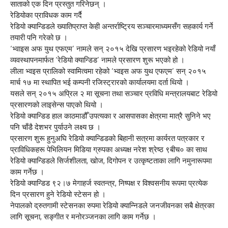
साताको एक दिन प्रस्तुत गरिनेछन् ।
रेडियोका प्राविधक काम गर्दै
रेडियो क्यान्डिडले ख्यातिप्राप्त केही अन्तर्राष्ट्रिय सञ्चारमाध्यमसँग सहकार्य गर्ने
तयारी पनि गरेको छ ।
‘भ्वाइस अफ युथ एफएम’ नामले सन् २०१५ देखि प्रसारण भइरहेको रेडियो नयाँ
व्यवस्थापनमार्फत ‘रेडियो क्यान्डिड’ नामले प्रसारण शुरू भएको हो ।
लीला भ्वइस प्रालिको स्वामित्वमा रहेको ‘भ्वइस अफ युथ एफएम’ सन् २०१५
मार्च १७ मा स्थापित भई कम्पनी रजिस्ट्रारको कार्यालयमा दर्ता थियो ।
यसले सन् २०१५ अप्रिल २ मा सूचना तथा सञ्चार प्रविधि मन्त्रालयबाट रेडियो
प्रसारणको लाइसेन्स पाएको थियो ।
रेडियो क्यान्डिड हाल काठमाडौँ उपत्यका र आसपासका क्षेत्रमा मात्रै सुनिने भए
पनि चाँडै देशभर पुर्याउने लक्ष्य छ ।
प्रसारण शुरू हुनुअघि रेडियो क्यान्डिडको बिहानी सत्रमा कार्यरत पत्रकार र
प्राविधिकहरू पेभिलियन मिडिया ग्रुपका अध्यक्ष नरेश श्रेष्ठ ९बीच० का साथ
रेडियो क्यान्डिडले सिर्जशीलता, खोज, दिगोपन र उत्कृष्टताका लागि नमुनारूपमा
काम गर्नेछ ।
रेडियो क्यान्डिड ९२।७ मेगाहर्ज स्वतन्त्र, निष्पक्ष र विश्वसनीय रूपमा प्रत्येक
दिन प्रसारण हुने रेडियो स्टेसन हो ।
नेपालको द्रुतगामी स्टेसनका रुपमा रेडियो क्यान्निडले जनजीवनका सबै क्षेत्रका
लागि सूचना, सङ्गीत र मनोरञ्जनका लागि काम गर्नेछ ।