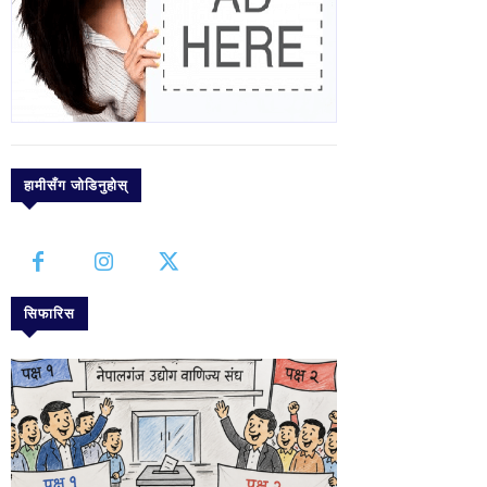
हामीसँग जोडिनुहोस्
सिफारिस