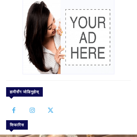
हामीसँग जोडिनुहोस्
सिफारिस