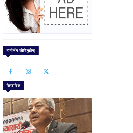
हामीसँग जोडिनुहोस्
सिफारिस