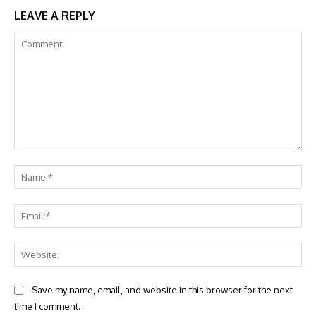
LEAVE A REPLY
Comment:
Na
Ema
Web
Save my name, email, and website in this browser for the next
time I comment.