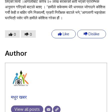
लिएको थियो ।आगालीबाट करिब २० लाख बराबरको क्षती भएको प्रारम्भिक
अनुमान गरिएको बाटाले बताए । “हामीले सकेसम्म धेरै धनमाल जोगाउने कोशिस
गर्याै केही त बाहिर पनि निकाल्यौं, प्रहरी निरीक्षक बाटाले भने,“आगलागी भइरहेका
घरभित्रै पसेर पनि हामीले कोशिस गरेका हौं ।
Like
Dislike
0
0
Author
मधुर खबर
View all posts