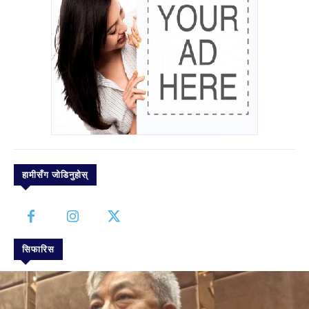
हामीसँग जोडिनुहोस्
सिफारिस