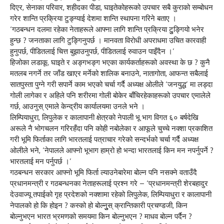
दिएर, सेनाका परिवार, शहीदका पीडा, घाइतेकोहरूको उपचार सबै कुराको सम्बोधन
गरेर शान्ति प्रक्रिया टुङ्ग्याई देशमा शान्ति स्थापना गरिने बताए ।
‘गठबन्धन दलमा रहेका नेताहरूले आफ्ना लागि शान्ति प्रक्रिया टुुङ्गियो भनेर
हुन्छ ? जनताका लागि टुङ्गिनुपर्छ । मानवता विरोधी अपराधमा उचित कारवाही
हुनुपर्छ, पीडितलाई चित्त बुझाउनुपर्छ, पीडितलाई रुवाउन पाइँदैन ।’
हिजोका लडाकू, घाइते र अङ्गभङ्ग भएका कार्यकर्ताहरूको अवस्था के छ ? कुनै
मतलब नगर्ने तर जाँड खाएर मर्नेको शालिक बनाउने, नातागोता, आफन्त सबैलाई
सातपुस्ता पुग्ने गरी सपार्ने काम भएको चर्चा गर्दै अध्यक्ष ओलीले ‘जनयुद्ध’ मा लड्दा
गोली लागेका र अहिले पनि शरीरमा गोली बोकेर बाँचिरहेकाहरूको उपचार एमालेले
गर्छ, आउनुस् एमाले केन्द्रीय कार्यालयमा उनले भने ।
लिम्पियाधुरा, लिपुलेक र कालापानी क्षेत्रको नेपाली भू भाग विगत ६० बर्षदेखि
अरूले नै भोगचलन गरिरहँदा पनि कोही नबोलेका र आफूले चुच्चे नक्शा प्रकाशित
गरी भूमि फिर्ताका लागि भारतलाई पत्राचार गरेको सन्दर्भको चर्चा गर्दै अध्यक्ष
ओलीले भने, ‘नेपालले आफ्नो भूभाग हाम्रो हो भन्दा भारतलाई किन मन नपर्नुपर्ने ?
भारतलाई मन पर्नुपर्छ ।’
गठबन्धन सरकार आफ्नो भूमि फिर्ता ल्याउनेबारेमा बोल्न पनि नसक्ने वताउँदै
प्रधानमन्त्री र गठबन्धनका नेताहरूलाई प्रश्न गरे – ‘प्रधानमन्त्री शेरबहादुर
देउवाज्यू तपाईको गृह प्रदेशको नक्शामा रहेको लिपुलेक, लिम्पियाधुरा र कालापानी
नेपालको हो कि होइन ? कस्को हो बोल्नुुुस् क्रान्तिकारी प्रचण्डजी, किन
बोल्नुभएन भारत भ्रमणको समयमा किन बोल्नुभएन ? माधव बोल्न पर्दैन ?