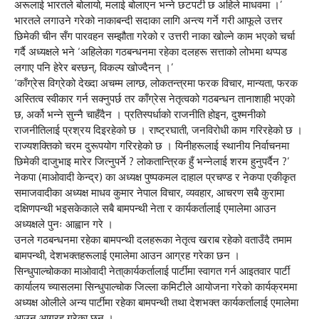
अरूलाई भारतले बोलायो, मलाई बोलाएन भन्ने छटपटी छ अहिले माधवमा ।’
भारतले लगाउने गरेको नाकाबन्दी सदाका लागि अन्त्य गर्ने गरी आफूले उत्तर
छिमेकी चीन सँग पारवहन सम्झौता गरेको र उत्तरी नाका खोल्ने काम भएको चर्चा
गर्दै अध्यक्षले भने ‘अहिलेका गठबन्धनमा रहेका दलहरू सत्ताको लोभमा थप्पड
लगाए पनि हेरेर बस्छन्, विकल्प खोज्दैनन् ।’
‘काँग्रेस विग्रेको देख्दा अचम्म लाग्छ, लोकतन्त्रमा फरक विचार, मान्यता, फरक
अस्तित्व स्वीकार गर्न सक्नुपर्छ तर काँग्रेस नेतृत्वको गठबन्धन तानाशाही भएको
छ, अर्को भन्ने सुन्नै चाहँदैन । प्रतिस्पर्धाको राजनीति होइन, दुश्मनीको
राजनीतिलाई प्रश्रय दिइरहेको छ । राष्ट्रघाती, जनविरोधी काम गरिरहेको छ ।
राज्यशक्तिको चरम दुरूपयोग गरिरहेको छ । यिनीहरूलाई स्थानीय निर्वाचनमा
छिमेकी दाजुभाइ मारेर जित्नुपर्ने ? लोकतान्त्रिक हुँ भन्नेलाई शरम हुनुपर्दैन ?’
नेकपा (माओवादी केन्द्र) का अध्यक्ष पुष्पकमल दाहाल प्रचण्ड र नेकपा एकीकृत
समाजवादीका अध्यक्ष माधव कुमार नेपाल विचार, व्यवहार, आचरण सबै कुरामा
दक्षिणपन्थी भइसकेकाले सबै बामपन्थी नेता र कार्यकर्तालाई एमालेमा आउन
अध्यक्षले पुनः आह्वान गरे ।
उनले गठबन्धनमा रहेका बामपन्थी दलहरूका नेतृत्व खराब रहेको वताउँदै तमाम
बामपन्थी, देशभक्तहरूलाई एमालेमा आउन आग्रह गरेका छन ।
सिन्धुपाल्चोकका माओवादी नेता्कार्यकर्तालाई पार्टीमा स्वागत गर्न आइतवार पार्टी
कार्यालय च्यासलमा सिन्धुपाल्चोक जिल्ला कमिटीले आयोजना गरेको कार्यक्रममा
अध्यक्ष ओलीले अन्य पार्टीमा रहेका बामपन्थी तथा देशभक्त कार्यकर्तालाई एमालेमा
आउन आग्रह गरेका छन ।