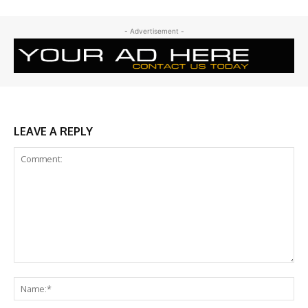
- Advertisement -
LEAVE A REPLY
Comment:
Na