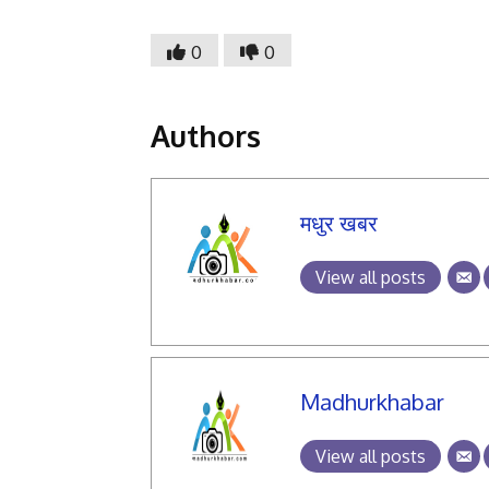
0
0
Authors
मधुर खबर
View all posts
Madhurkhabar
View all posts