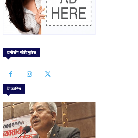
हामीसँग जोडिनुहोस्
सिफारिस