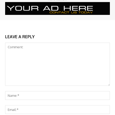
LEAVE A REPLY
Comment:
Na
Ema