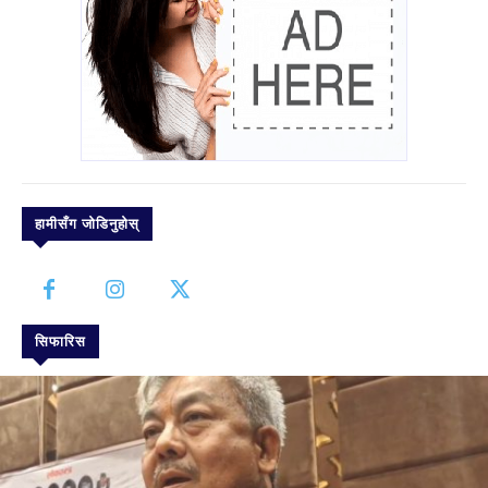
हामीसँग जोडिनुहोस्
सिफारिस