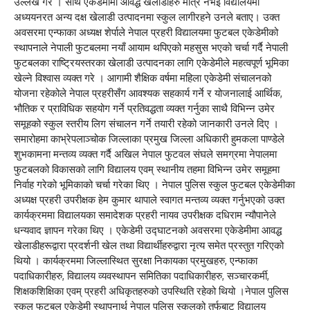
उल्लेख गरे । साथै एकेडेमीमा आवद्ध खेलाडीहरु मात्रै नभई विद्यालयमा
अध्ययनरत अन्य दक्ष खेलाडी उत्पादनमा स्कुल लागीरहने उनले बताए। उक्त
अवसरमा एन्फाका अध्यक्ष शेर्पाले नेपाल प्रहरी विद्यालयमा फुटबल एकेडेमीको
स्थापनाले नेपाली फुटबलमा नयाँ आयाम थपिएको महसुस भएको चर्चा गर्दै नेपाली
फुटबलका राष्ट्रियस्तरका खेलाडी उत्पादनका लागि एकेडेमीले महत्वपूर्ण भूमिका
खेल्ने विश्वास व्यक्त गरे । आगामी शैक्षिक वर्षमा महिला एकेडेमी संचालनको
योजना रहेकोले नेपाल प्रहरीसँग आवश्यक सहकार्य गर्ने र योजनालाई आर्थिक,
भौतिक र प्राविधिक सहयोग गर्ने प्रतिवद्धता व्यक्त गर्नुका साथै विभिन्न उमेर
समूहको स्कुल स्तरीय लिग संचालन गर्ने तयारी रहेको जानकारी उनले दिए ।
समारोहमा काभ्रेपलाञ्चोक जिल्लाका प्रमुख जिल्ला अधिकारी हुमकला पाण्डेले
शुभकामना मन्तव्य व्यक्त गर्दै अखिल नेपाल फुटवल संघले समग्रमा नेपालमा
फुटबलको विकासको लागि विद्यालय एवम् स्थानीय तहमा विभिन्न उमेर समूहमा
निर्वाह गरेको भूमिकाको चर्चा गरेका थिए । नेपाल पुलिस स्कुल फुटबल एकेडेमीका
अध्यक्ष प्रहरी उपरीक्षक हेम कुमार थापाले स्वागत मन्तव्य व्यक्त गर्नुभएको उक्त
कार्यक्रममा विद्यालयका समादेशक प्रहरी नायव उपरीक्षक दधिराम न्यौपानेले
धन्यवाद ज्ञापन गरेका थिए । एकेडेमी उद्‍घाटनको अवसरमा एकेडेमीमा आवद्ध
खेलाडीहरूद्वारा प्रदर्शनी खेल तथा विद्यार्थीहरुद्वारा नृत्य समेत प्रस्तुत गरिएको
थियो । कार्यक्रममा जिल्लास्थित सुरक्षा निकायका प्रमुखहरु, एन्फाका
पदाधिकारीहरु, विद्यालय व्यवस्थापन समितिका पदाधिकारीहरु, सञ्चारकर्मी,
शिक्षकशिक्षिका एवम् प्रहरी अधिकृतहरुको उपस्थिति रहेको थियो ।नेपाल पुलिस
स्कुल फुटबल एकेडेमी स्थापनार्थ नेपाल पुलिस स्कुलको तर्फबाट विद्यालय