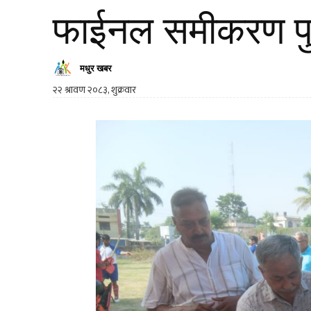
फाईनल समीकरण पु
मधुर खबर