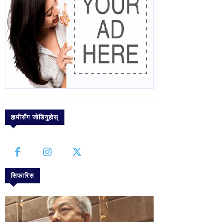
हामीसँग जोडिनुहोस्
सिफारिस