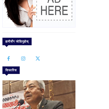
हामीसँग जोडिनुहोस्
सिफारिस