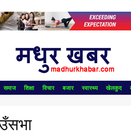
समाज
शिक्षा
विचार
बजार
स्वास्थ्य
खेलकुद
उँसभा