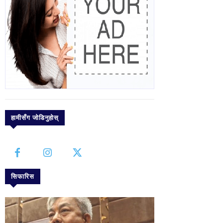
हामीसँग जोडिनुहोस्
सिफारिस