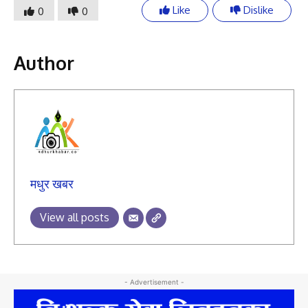
Like
Dislike
0
0
Author
मधुर खबर
View all posts
- Advertisement -