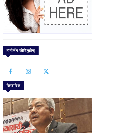
हामीसँग जोडिनुहोस्
सिफारिस