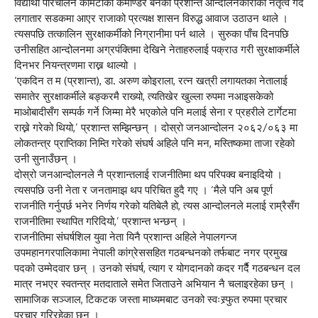
विद्यार्थी परिचालन कमिटीको कमाण्डर बनेका प्रशान्त आन्दालनकारीको नेतृत्व गर्दै
लगातार सडकमा आएर राजाको प्रत्यक्ष शासन विरुद्ध आवाज उठाउन थाले ।
त्यसपछि तत्कालिन सुरक्षाकर्मीको निग्रानीमा पर्न थाले । सुरुका पाँच दिनपछि
उनीसहित आन्दोलनमा अग्रपंक्तिमा देखिने नेताहरुलाई पक्राउ गरी सुरक्षाकर्मीले
दिनभर नियन्त्रणमा राख्न थाल्यो ।
‘एकदिन त म (प्रशान्त), डा. अरुण कोइराला, रत्न खत्री लगायतका नेतालाई
समातेर सुरक्षाकर्मीले बङ्करमै राख्यो, त्यतिखेर खुल्ला रुपमा नआइसकेको
माओबादीसँग सम्पर्क गर्ने जिम्मा मेरै भएकोले पनि मलाई सेना र प्रहरीले टार्गेटमा
राख्ने गरेको थियो,’ प्रशान्त सम्झिन्छन् । दोस्रो जनआन्दोलन २०६२/०६३ मा
लोकतन्त्र प्राप्तिका निम्ति गरेको संघर्ष अहिले पनि मन, मस्तिष्कमा ताजा रहेको
उनी सुनाउँछन् ।
दोस्रो जनआन्दोलनले नै प्रशान्तलाई राजनीतिमा थप परिपक्व बनाइदियो ।
त्यसपछि उनी नेता र जनतामाझ थप परिचित हुदै गए । ‘मैले पनि अब पूर्ण
राजनीति गर्नुपर्छ भनेर निर्णय गरेको यतिबेलै हो, त्यस आन्दोलनले मलाई राम्रैसँग
राजनीतिमा स्थापित गरिदियो,’ प्रशान्त भन्छन् ।
राजनीतिमा संघर्षशिल युवा नेता यिनै प्रशान्त अहिले नेपालगन्ज
उपमहानगरपालिकामा नेपाली कांग्रेससहित गठबन्धनको तर्फबाट नगर प्रमुख
पदको उम्मेदवार छन् । उनको संघर्ष, त्याग र योगदानको कदर गर्दैै गठबन्धन दल
मात्र नभएर स्वतन्त्र मतदाताले समेत जिताउने अभियान नै चलाइरहेका छन् ।
सामाजिक सञ्जाल, टिकटक जस्ता माध्यमबाट उनको स्वःस्र्फुत रुपमा प्रचार
प्रचार गरिरहेका छन् ।