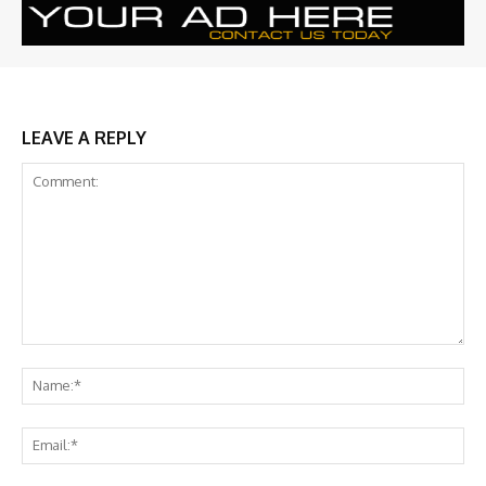
LEAVE A REPLY
Comment:
Na
Ema