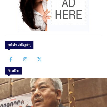
हामीसँग जोडिनुहोस्
सिफारिस