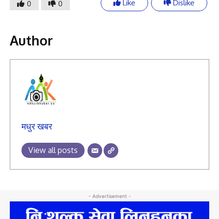
Like
Dislike
0
0
Author
मधुर खबर
View all posts
- Advertisement -