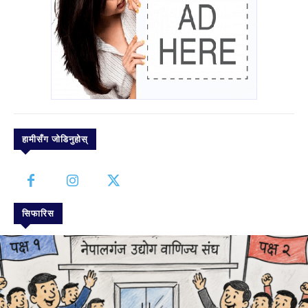
हामीसँग जोडिनुहोस्
सिफारिस