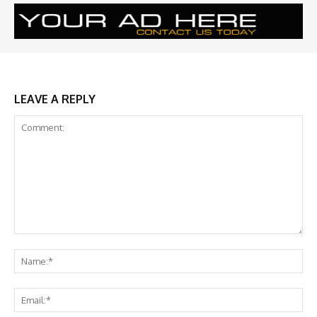
LEAVE A REPLY
Comment:
Na
Ema