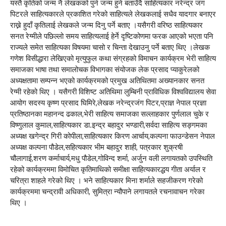
यस्तै कृतिको जन्म नै लेखकको पुर्न जन्म हुने बताउँदै साहित्यकार नरेन्द्र जंग
पिटरले साहित्यकारले प्रकाशित गरेको साहित्यले लेखकलाई सधैव यादगार बनाएर
राख्ने हुदाँ कृतिलाई लेखकले जन्म दिनु पर्ने बताए ।यसैगरी वरिष्ठ साहित्यकार
सनत रेग्मीले पछिल्लो समय साहित्यलाई हेर्ने दृष्टिकोणमा फरक आएको भएता पनि
राज्यले समेत साहित्यका विषयमा चासो र चिन्ता देखाउनु पर्ने बताए थिए ।लेखक
गणेश विसीद्धारा लेखिएको मृत्युफुल कथा संग्रहको विमाचन कार्यक्रम भेरी साहित्य
समाजका भाषा तथा समालोचक विभागका संयोजक लेक प्रसाद प्याकुरेलको
अध्यक्षतामा सम्पन्न भएको कार्यक्रमको प्रमुख अतिथितमा अख्यानकार सनत
रेग्मी रहेको थिए । यसैगरी विशिष्ट अतिथिमा लुम्बिनी प्राविधिक विश्वविद्यालय सेवा
आयोग सदस्य कृष्ण प्रसाद घिमिरे,लेखक नरेन्द्रजंग पिटर,प्राज्ञ नेपाल प्रज्ञा
प्रतिष्ठानका महानन्द ढकाल,भेरी साहित्य समाजका सल्लाहकार पुर्णलाल चुके र
विष्णुलाल कुमाल,साहित्यकार डा.इन्द्र बहादुर भण्डारी,सर्वदा साहित्य सङ्गमका
अध्यक्ष खगेन्द्र गिरी कोपीला,साहित्यकार किरण आर्चाय,कल्पना फाउन्डेसन नेपाल
अध्यक्ष कल्पना पौडेल,सहित्यकार भीम बहादुर शाही, पत्रकार शुक्रषी
चौलागाई,शरण कर्माचार्य,मधु पौडेल,गोविन्द शर्मा, अर्जुन वली लगायतको उपस्थिति
रहेको कार्यक्रममा विमोचित कृतिमाथिको समीक्षा साहित्यकारद्धय गीता अर्याल र
चरित्रा शाहले गरेको थिए । भने साहित्यकार मिना शर्माले सहजीकरण गरेको
कार्यक्रममा चन्द्रावी अधिकारी, सुमित्रा न्यौपाने लगायतले रचनावाचन गरेका
थिए ।